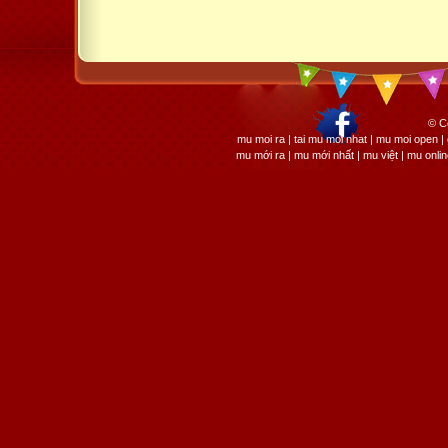
© C
mu moi ra | tai mu moi nhat | mu moi open
mu mới ra | mu mới nhất | mu việt | mu onli