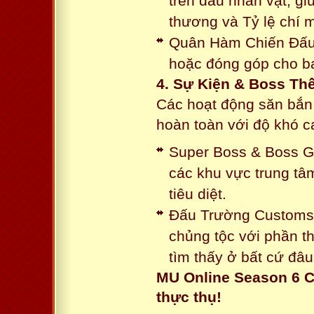
trên đầu nhân vật, gi
thương và Tỷ lệ chí 
Quân Hàm Chiến Đấu:
hoặc đóng góp cho ba
4. Sự Kiện & Boss Thế
Các hoạt động săn bắn 
hoàn toàn với độ khó 
Super Boss & Boss Gui
các khu vực trung tâ
tiêu diệt.
Đấu Trường Customs: 
chủng tộc với phần t
tìm thấy ở bất cứ đâu
MU Online Season 6 C
thực thụ!