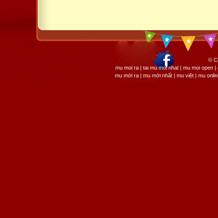
© C
mu moi ra | tai mu moi nhat | mu moi open
mu mới ra | mu mới nhất | mu việt | mu onli