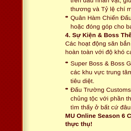
trên đầu nhân vật, gi
thương và Tỷ lệ chí 
Quân Hàm Chiến Đấu:
hoặc đóng góp cho ba
4. Sự Kiện & Boss Thế
Các hoạt động săn bắn 
hoàn toàn với độ khó 
Super Boss & Boss Gui
các khu vực trung tâ
tiêu diệt.
Đấu Trường Customs: 
chủng tộc với phần t
tìm thấy ở bất cứ đâu
MU Online Season 6 C
thực thụ!