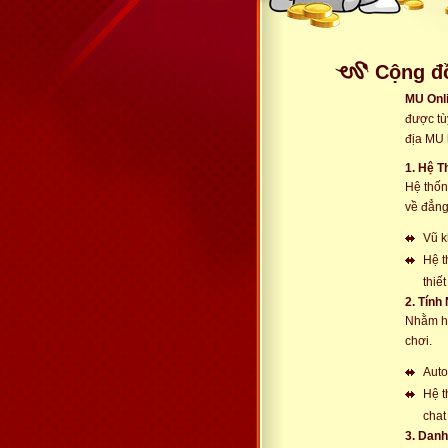
Cộng đ
MU Onl
được tù
địa MU 
1. Hệ 
Hệ thốn
về đẳng
Vũ k
Hệ t
thiế
2. Tính
Nhằm hỗ
chơi.
Auto
Hệ t
chat
3. Dan