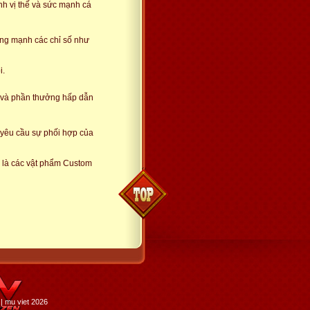
nh vị thế và sức mạnh cá
tăng mạnh các chỉ số như
i.
o và phần thưởng hấp dẫn
, yêu cầu sự phối hợp của
 là các vật phẩm Custom
| mu viet 2026