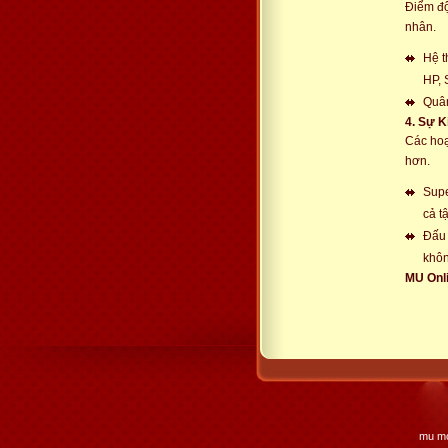
Điểm độ
nhân.
Hệ t
HP, 
Quân
4. Sự K
Các hoạ
hơn.
Supe
cả tậ
Đấu 
khôn
MU Onli
mu mo