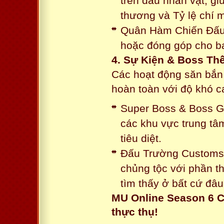
trên đầu nhân vật, gi
thương và Tỷ lệ chí 
Quân Hàm Chiến Đấu:
hoặc đóng góp cho ba
4. Sự Kiện & Boss Thế
Các hoạt động săn bắn 
hoàn toàn với độ khó 
Super Boss & Boss Gui
các khu vực trung tâ
tiêu diệt.
Đấu Trường Customs: 
chủng tộc với phần t
tìm thấy ở bất cứ đâu
MU Online Season 6 C
thực thụ!