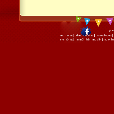
© C
mu moi ra | tai mu moi nhat | mu moi open
mu mới ra | mu mới nhất | mu việt | mu onli