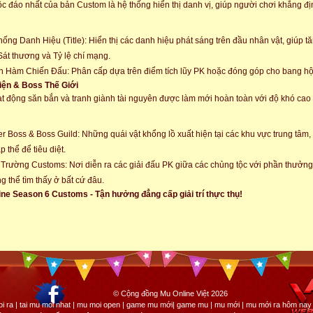
c đáo nhất của bản Custom là hệ thống hiển thị danh vị, giúp người chơi khẳng đị
hống Danh Hiệu (Title): Hiển thị các danh hiệu phát sáng trên đầu nhân vật, giúp 
Sát thương và Tỷ lệ chí mạng.
 Hàm Chiến Đấu: Phân cấp dựa trên điểm tích lũy PK hoặc đóng góp cho bang hộ
iện & Boss Thế Giới
t động săn bắn và tranh giành tài nguyên được làm mới hoàn toàn với độ khó ca
r Boss & Boss Guild: Những quái vật khổng lồ xuất hiện tại các khu vực trung tâm
p thể để tiêu diệt.
Trường Customs: Nơi diễn ra các giải đấu PK giữa các chủng tộc với phần thưởng
g thể tìm thấy ở bất cứ đâu.
ne Season 6 Customs - Tận hưởng đẳng cấp giải trí thực thụ!
© Cộng đồng Mu Online Việt 2026
i ra | tai mu moi nhat | mu moi open | game mu mới| game mu | mu mới | mu mới ra hôm nay 