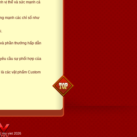
nh vị thế và sức mạnh cá
tăng mạnh các chỉ số như
i.
o và phần thưởng hấp dẫn
, yêu cầu sự phối hợp của
 là các vật phẩm Custom
| mu viet 2026