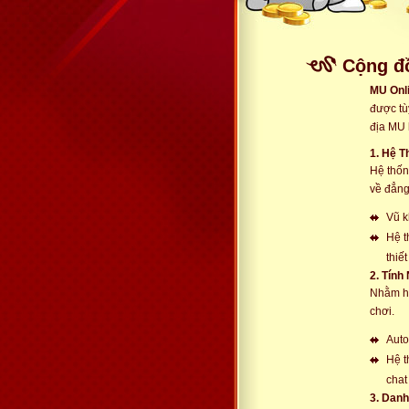
Cộng đ
MU Onl
được tù
địa MU 
1. Hệ 
Hệ thốn
về đẳng
Vũ k
Hệ t
thiế
2. Tính
Nhằm hỗ
chơi.
Auto
Hệ t
chat
3. Dan