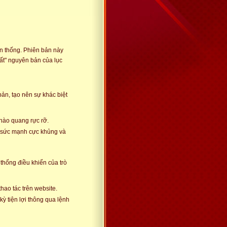
ền thống. Phiên bản này
ất" nguyên bản của lục
ản, tạo nên sự khác biệt
 hào quang rực rỡ.
ố sức mạnh cực khủng và
thống điều khiển của trò
ao tác trên website.
kỳ tiện lợi thông qua lệnh