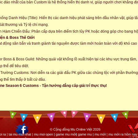
c đáo nhất của bản Custom là hệ thống hiển thị danh vị, giúp người chơi khẳng đị
hống Danh Hiệu (Title): Hiển thị các danh hiệu phát sáng trên đầu nhân vật, giúp 
Sát thương và Tỷ lệ chí mạng.
 Hàm Chiến Đấu: Phân cấp dựa trên điểm tích lũy PK hoặc đóng góp cho bang hộ
iện & Boss Thế Giới
t động săn bắn và tranh giành tài nguyên được làm mới hoàn toàn với độ khó ca
r Boss & Boss Guild: Những quái vật khổng lồ xuất hiện tại các khu vực trung tâm
p thể để tiêu diệt.
Trường Customs: Nơi diễn ra các giải đấu PK giữa các chủng tộc với phần thưởng
g thể tìm thấy ở bất cứ đâu.
ne Season 6 Customs - Tận hưởng đẳng cấp giải trí thực thụ!
© Cộng đồng Mu Online Việt 2026
i ra | tai mu moi nhat | mu moi open | game mu mới| game mu | mu mới | mu mới ra hôm nay 