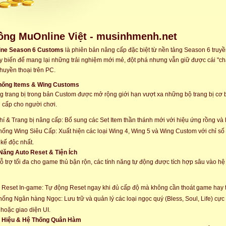
ồng MuOnline Việt - musinhmenh.net
ine Season 6 Customs
là phiên bản nâng cấp đặc biệt từ nền tảng Season 6 truy
y biến để mang lại những trải nghiệm mới mẻ, đột phá nhưng vẫn giữ được cái "ch
huyền thoại trên PC.
Thống Items & Wing Customs
g trang bị trong bản Custom được mở rộng giới hạn vượt xa những bộ trang bị cơ b
 cấp cho người chơi.
hí & Trang bị nâng cấp: Bổ sung các Set Item thần thánh mới với hiệu ứng rồng và
hống Wing Siêu Cấp: Xuất hiện các loại Wing 4, Wing 5 và Wing Custom với chỉ s
t kế độc nhất.
 Năng Auto Reset & Tiện Ích
 trợ tối đa cho game thủ bận rộn, các tính năng tự động được tích hợp sâu vào hệ 
 Reset In-game: Tự động Reset ngay khi đủ cấp độ mà không cần thoát game hay th
hống Ngân hàng Ngọc: Lưu trữ và quản lý các loại ngọc quý (Bless, Soul, Life) cực 
 hoặc giao diện UI.
h Hiệu & Hệ Thống Quân Hàm