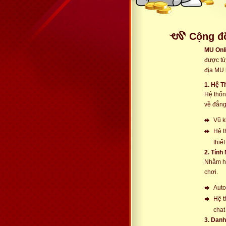
Cộng đ
MU Onl
được tù
địa MU 
1. Hệ 
Hệ thốn
về đẳng
Vũ k
Hệ t
thiế
2. Tính
Nhằm hỗ
chơi.
Auto
Hệ t
chat
3. Dan