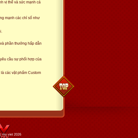
nh vị thế và sức mạnh cá
tăng mạnh các chỉ số như
i.
o và phần thưởng hấp dẫn
, yêu cầu sự phối hợp của
 là các vật phẩm Custom
| mu viet 2026