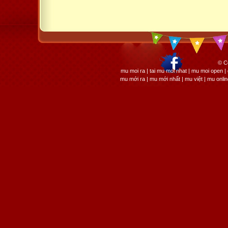
© C
mu moi ra | tai mu moi nhat | mu moi open
mu mới ra | mu mới nhất | mu việt | mu onli