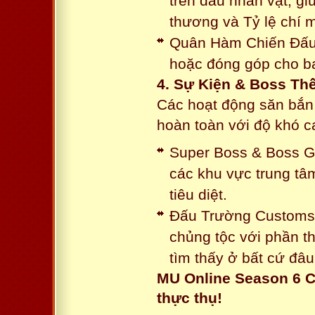
trên đầu nhân vật, gi
thương và Tỷ lệ chí 
Quân Hàm Chiến Đấu:
hoặc đóng góp cho ba
4. Sự Kiện & Boss Thế
Các hoạt động săn bắn 
hoàn toàn với độ khó 
Super Boss & Boss Gui
các khu vực trung tâ
tiêu diệt.
Đấu Trường Customs: 
chủng tộc với phần t
tìm thấy ở bất cứ đâu
MU Online Season 6 C
thực thụ!